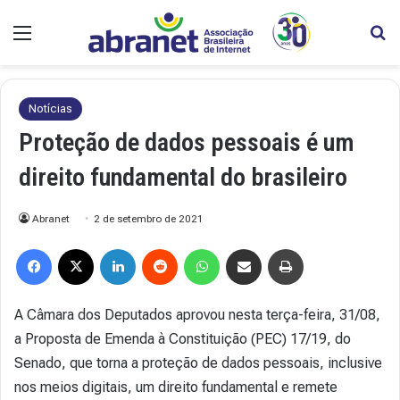
Menu
Pr
Notícias
Proteção de dados pessoais é um
direito fundamental do brasileiro
Abranet
2 de setembro de 2021
Facebook
X
Linkedin
Reddit
WhatsApp
Compartilhar via e-mail
Imprimir
A Câmara dos Deputados aprovou nesta terça-feira, 31/08,
a Proposta de Emenda à Constituição (PEC) 17/19, do
Senado, que torna a proteção de dados pessoais, inclusive
nos meios digitais, um direito fundamental e remete