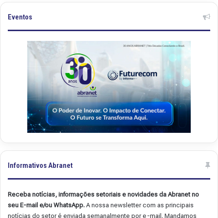
e
e
t
t
Eventos
.
.
5
4
0
9
Informativos Abranet
Receba notícias, informações setoriais e novidades da Abranet no
seu E-mail e/ou WhatsApp.
A nossa newsletter com as principais
notícias do setor é enviada semanalmente por e-mail. Mandamos