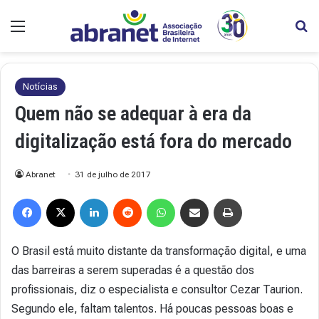
Menu
Pr
Notícias
Quem não se adequar à era da
digitalização está fora do mercado
Abranet
31 de julho de 2017
Facebook
X
Linkedin
Reddit
WhatsApp
Compartilhar via e-mail
Imprimir
O Brasil está muito distante da transformação digital, e uma
das barreiras a serem superadas é a questão dos
profissionais, diz o especialista e consultor Cezar Taurion.
Segundo ele, faltam talentos. Há poucas pessoas boas e