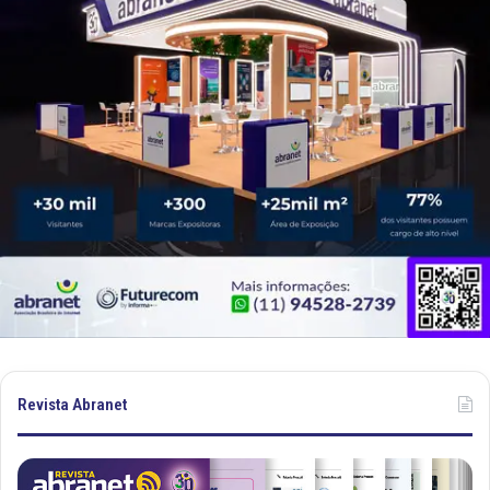
Revista Abranet
R
R