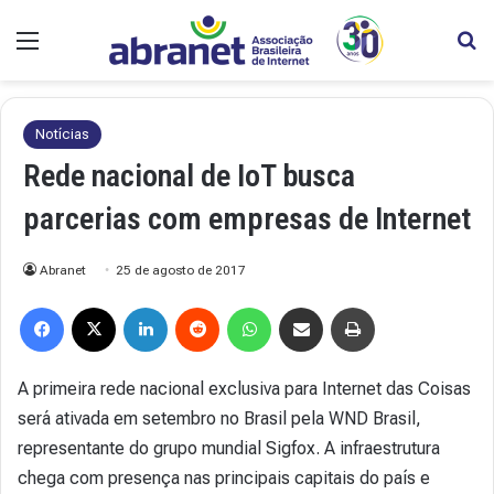
Menu
Pr
Notícias
Rede nacional de IoT busca
parcerias com empresas de Internet
Abranet
25 de agosto de 2017
Facebook
X
Linkedin
Reddit
WhatsApp
Compartilhar via e-mail
Imprimir
A primeira rede nacional exclusiva para Internet das Coisas
será ativada em setembro no Brasil pela WND Brasil,
representante do grupo mundial Sigfox. A infraestrutura
chega com presença nas principais capitais do país e