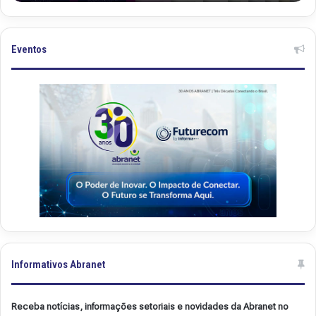
a
a
n
n
e
e
t
t
Eventos
.
.
4
5
8
0
Informativos Abranet
Receba notícias, informações setoriais e novidades da Abranet no