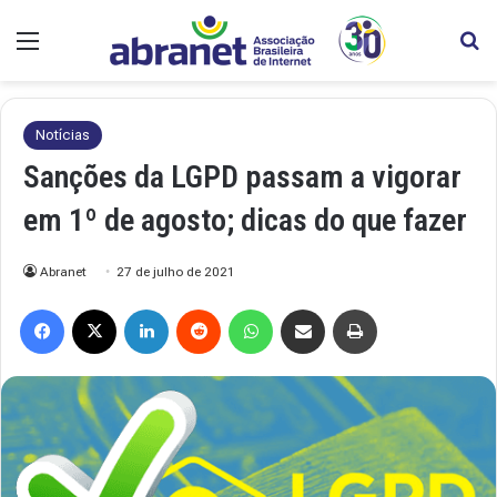
Menu
Pr
Notícias
Sanções da LGPD passam a vigorar
em 1º de agosto; dicas do que fazer
Abranet
27 de julho de 2021
Facebook
X
Linkedin
Reddit
WhatsApp
Compartilhar via e-mail
Imprimir