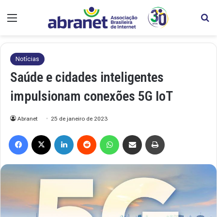
Menu
Pr
Notícias
Saúde e cidades inteligentes
impulsionam conexões 5G IoT
Abranet
25 de janeiro de 2023
Facebook
X
Linkedin
Reddit
WhatsApp
Compartilhar via e-mail
Imprimir