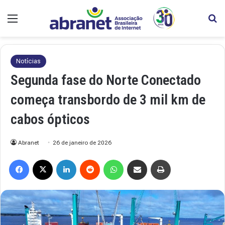
Menu
Pr
Notícias
Segunda fase do Norte Conectado
começa transbordo de 3 mil km de
cabos ópticos
Abranet
26 de janeiro de 2026
Facebook
X
Linkedin
Reddit
WhatsApp
Compartilhar via e-mail
Imprimir