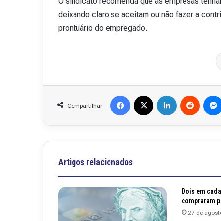
O sindicato recomenda que as empresas tenh
v
deixando claro se aceitam ou não fazer a contr
i
prontuário do empregado.
s
t
a
A
15 de outubro de 2025
b
Revista Abranet . 
r
a
Facebook
X
Linkedin
Reddit
n
Compartilhar
e
t
.
4
8
Artigos relacionados
Dois em cada 
compraram po
27 de agost