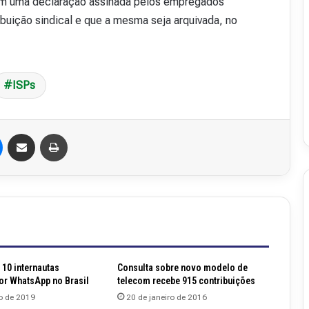
am uma declaração assinada pelos empregados
v
ibuição sindical e que a mesma seja arquivada, no
i
s
t
a
A
ISPs
16 de julho de 2026
b
48
Revista Abranet . 50
r
a
Messenger
Compartilhar via e-mail
Imprimir
n
e
t
.
5
0
10 internautas
Consulta sobre novo modelo de
r WhatsApp no Brasil
telecom recebe 915 contribuições
o de 2019
20 de janeiro de 2016