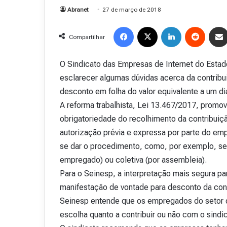
Abranet
27 de março de 2018
Facebook
X
Linkedin
Reddit
Compartilhar
O Sindicato das Empresas de Internet do Esta
esclarecer algumas dúvidas acerca da contribui
desconto em folha do valor equivalente a um dia
A reforma trabalhista, Lei 13.467/2017, promov
obrigatoriedade do recolhimento da contribuiçã
autorização prévia e expressa por parte do em
se dar o procedimento, como, por exemplo, se a
empregado) ou coletiva (por assembleia).
Para o Seinesp, a interpretação mais segura p
manifestação de vontade para desconto da contr
Seinesp entende que os empregados do setor de 
escolha quanto a contribuir ou não com o sindi
R
e