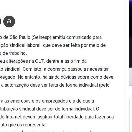
Compartilhar via e-mail
Imprimir
do de São Paulo (Seinesp) emitiu comunicado para
ção sindical laboral, que deve ser feita por meio de
 de trabalho.
eu alterações na CLT, dentre elas o fim da
o sindical. Com isto, a cobrança passou a necessitar
pregado. No entanto, há ainda dúvidas sobre como deve
 autorização deve ser feita de forma individual (pelo
ara as empresas e os empregados é a de que a
ibuição sindical deve ser de forma individual. O
Internet devem usufruir total liberdade para fazer sua
cato que os representa.
R
e