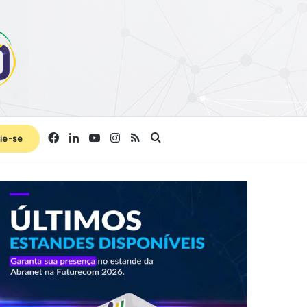
Facebook
Linkedin
YouTube
Instagram
RSS
Procurar por
ie-se