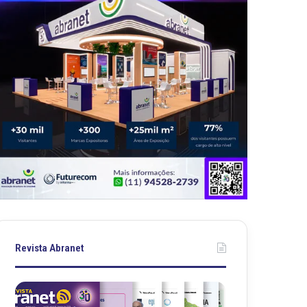
Revista Abranet
R
R
e
e