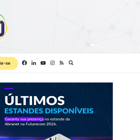
Facebook
Linkedin
YouTube
Instagram
RSS
Procurar por
ie-se