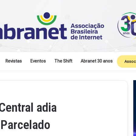
Revistas
Eventos
The Shift
Abranet 30 anos
Assoc
entral adia
 Parcelado