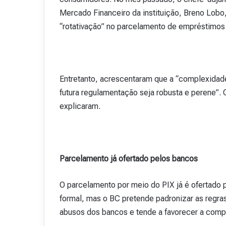
v
Mercado Financeiro da instituição, Breno Lobo
i
“rotativação” no parcelamento de empréstimos
s
t
a
A
15 de outubro de 2025
b
Entretanto, acrescentaram que a “complexidad
Revista Abranet . 
r
futura regulamentação seja robusta e perene”. 
a
n
explicaram.
e
t
.
4
8
Parcelamento já ofertado pelos bancos
O parcelamento por meio do PIX já é ofertado po
formal, mas o BC pretende padronizar as regras
abusos dos bancos e tende a favorecer a compe