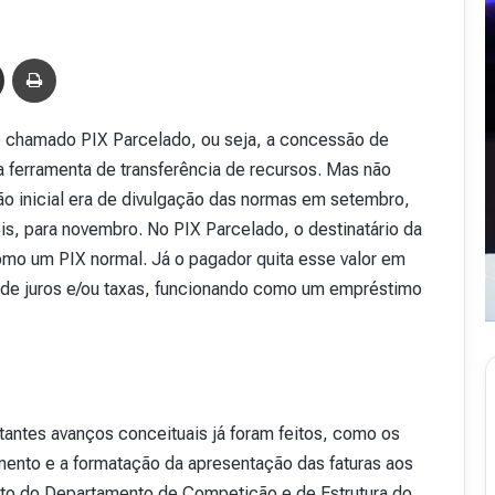
Compartilhar via e-mail
Imprimir
o chamado PIX Parcelado, ou seja, a concessão de
na ferramenta de transferência de recursos. Mas não
ão inicial era de divulgação das normas em setembro,
is, para novembro. No PIX Parcelado, o destinatário da
 como um PIX normal. Já o pagador quita esse valor em
de juros e/ou taxas, funcionando como um empréstimo
antes avanços conceituais já foram feitos, como os
nto e a formatação da apresentação das faturas aos
R
e
to do Departamento de Competição e de Estrutura do