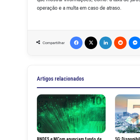
operação e a multa em caso de atraso.
Facebook
X
Linkedin
Reddit
Compartilhar
Artigos relacionados
BNDES e MCom anunciam fundo de
5G: Disponibi