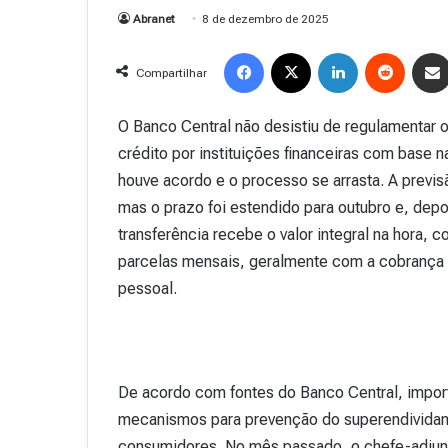
Abranet
8 de dezembro de 2025
Facebook
X
Linkedin
Reddit
Compartilhar
O Banco Central não desistiu de regulamentar 
crédito por instituições financeiras com base 
houve acordo e o processo se arrasta. A previs
mas o prazo foi estendido para outubro e, depo
transferência recebe o valor integral na hora,
parcelas mensais, geralmente com a cobrança 
pessoal.
De acordo com fontes do Banco Central, import
mecanismos para prevenção do superendividame
R
e
consumidores. No mês passado, o chefe-adjun