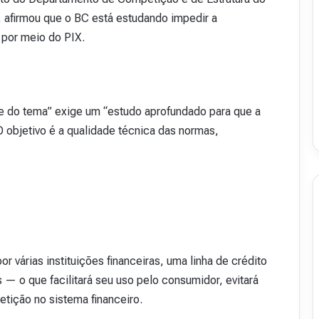
v
, afirmou que o BC está estudando impedir a
i
 por meio do PIX.
s
t
a
A
16 de julho de 2026
b
e do tema” exige um “estudo aprofundado para que a
48
Revista Abranet . 50
r
O objetivo é a qualidade técnica das normas,
a
n
e
t
.
5
0
r várias instituições financeiras, uma linha de crédito
 — o que facilitará seu uso pelo consumidor, evitará
tição no sistema financeiro.