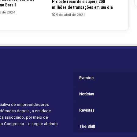
Pix bate recorde e supera 200
no Brasil
milhões de transações em um dia
o de 2024
9 de abril de 2024
Eventos
Notícias
niciativa de empreendedores
Revistas
s décadas depois, a entidade
cada associado, por meio de
 ao Congresso – e segue abrindo
The Shift