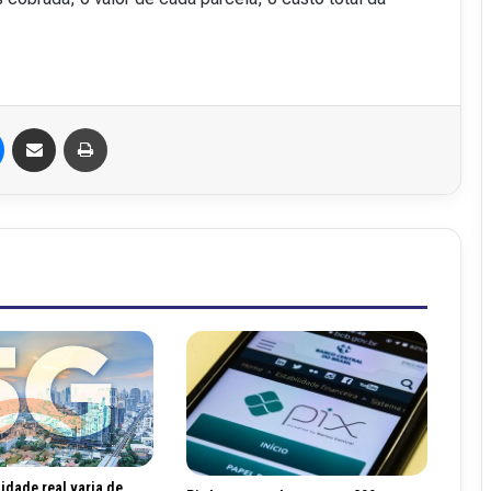
Messenger
Compartilhar via e-mail
Imprimir
lidade real varia de