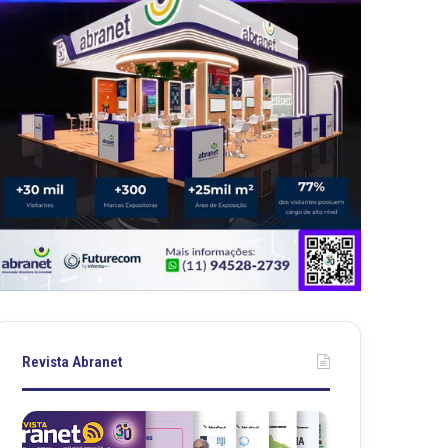
Revista Abranet
R
R
e
e