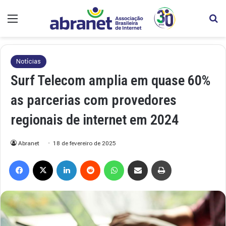
Menu
Pr
Notícias
Surf Telecom amplia em quase 60%
as parcerias com provedores
regionais de internet em 2024
Abranet
18 de fevereiro de 2025
Facebook
X
Linkedin
Reddit
WhatsApp
Compartilhar via e-mail
Imprimir