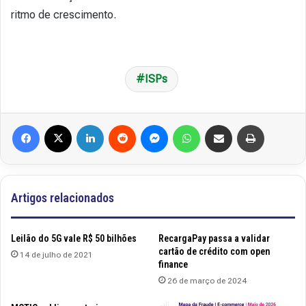
ritmo de crescimento.
ISPs
Facebook
X
Linkedin
Reddit
Messenger
WhatsApp
Compartilhar via e-mail
Imprimir
Artigos relacionados
Leilão do 5G vale R$ 50 bilhões
RecargaPay passa a validar
cartão de crédito com open
14 de julho de 2021
finance
26 de março de 2024