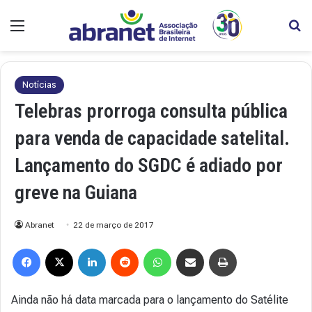
Menu
Pr
Notícias
Telebras prorroga consulta pública
para venda de capacidade satelital.
Lançamento do SGDC é adiado por
greve na Guiana
Abranet
22 de março de 2017
Facebook
X
Linkedin
Reddit
WhatsApp
Compartilhar via e-mail
Imprimir
Ainda não há data marcada para o lançamento do Satélite