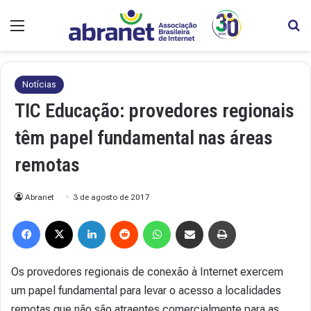
Menu
Pr
Notícias
TIC Educação: provedores regionais
têm papel fundamental nas áreas
remotas
Abranet
3 de agosto de 2017
Facebook
X
Linkedin
Reddit
WhatsApp
Compartilhar via e-mail
Imprimir
Os provedores regionais de conexão à Internet exercem
um papel fundamental para levar o acesso a localidades
remotas que não são atraentes comercialmente para as