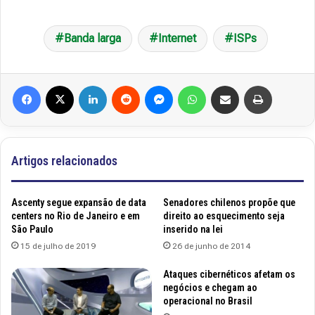
Banda larga
Internet
ISPs
Facebook
X
Linkedin
Reddit
Messenger
WhatsApp
Compartilhar via e-mail
Imprimir
Artigos relacionados
Ascenty segue expansão de data
Senadores chilenos propõe que
centers no Rio de Janeiro e em
direito ao esquecimento seja
São Paulo
inserido na lei
15 de julho de 2019
26 de junho de 2014
Ataques cibernéticos afetam os
negócios e chegam ao
operacional no Brasil