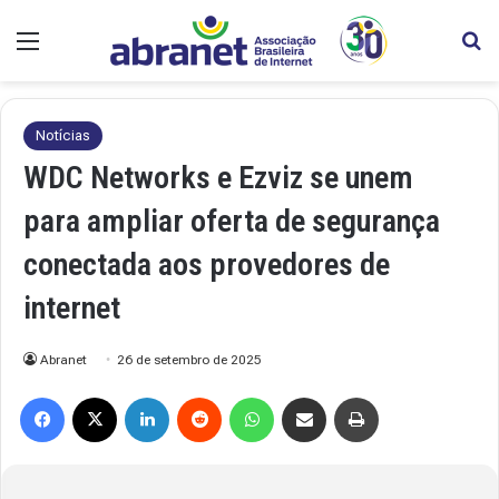
Menu
Pr
Notícias
WDC Networks e Ezviz se unem
para ampliar oferta de segurança
conectada aos provedores de
internet
Abranet
26 de setembro de 2025
Facebook
X
Linkedin
Reddit
WhatsApp
Compartilhar via e-mail
Imprimir