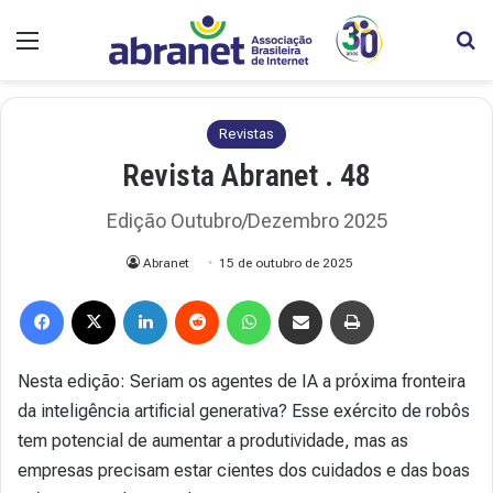
Menu
Pr
Revistas
Revista Abranet . 48
Edição Outubro/Dezembro 2025
Abranet
15 de outubro de 2025
Facebook
X
Linkedin
Reddit
WhatsApp
Compartilhar via e-mail
Imprimir
Nesta edição: Seriam os agentes de IA a próxima fronteira
da inteligência artificial generativa? Esse exército de robôs
tem potencial de aumentar a produtividade, mas as
empresas precisam estar cientes dos cuidados e das boas