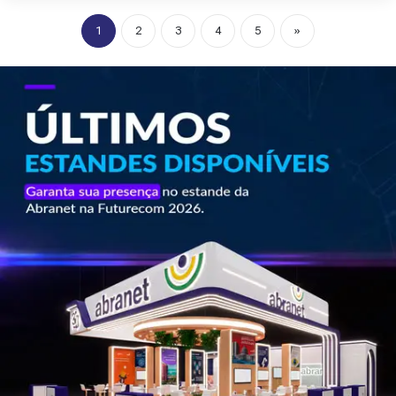
1
2
3
4
5
»