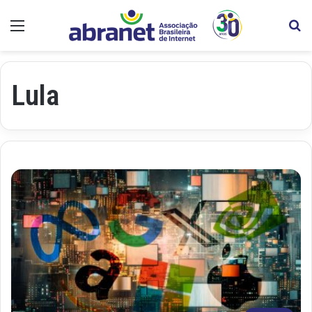
Menu
Pr
Lula