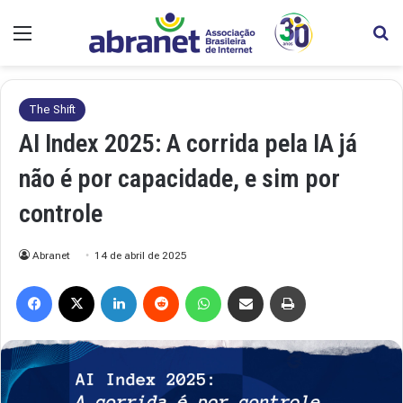
Menu
Pr
The Shift
AI Index 2025: A corrida pela IA já
não é por capacidade, e sim por
controle
Abranet
14 de abril de 2025
Facebook
X
Linkedin
Reddit
WhatsApp
Compartilhar via e-mail
Imprimir