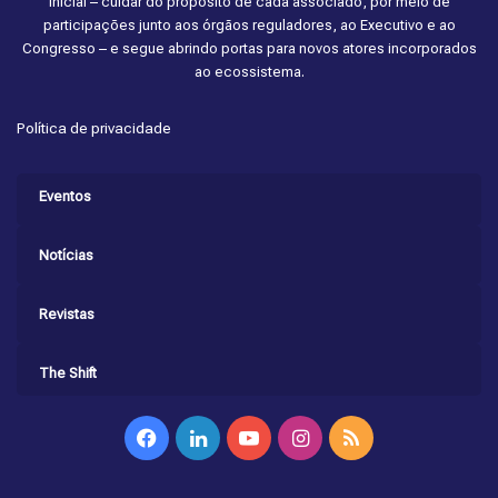
inicial – cuidar do propósito de cada associado, por meio de
participações junto aos órgãos reguladores, ao Executivo e ao
Congresso – e segue abrindo portas para novos atores incorporados
ao ecossistema.
Política de privacidade
Eventos
Notícias
Revistas
The Shift
Facebook
Linkedin
YouTube
Instagram
RSS