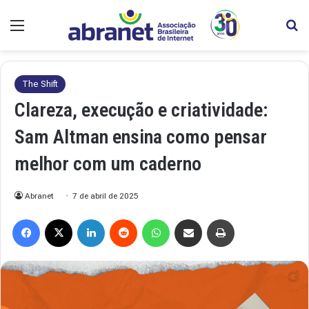
Menu
Pr
The Shift
Clareza, execução e criatividade:
Sam Altman ensina como pensar
melhor com um caderno
Abranet
7 de abril de 2025
Facebook
X
Linkedin
Reddit
WhatsApp
Compartilhar via e-mail
Imprimir