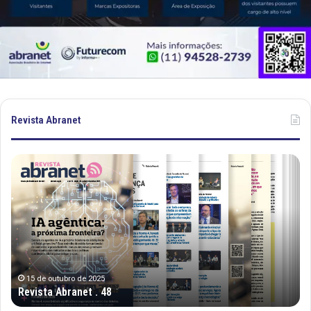
Revista Abranet
Revista
Re
Abranet
Ab
.
.
48
50
15 de outubro de 2025
Revista Abranet . 48