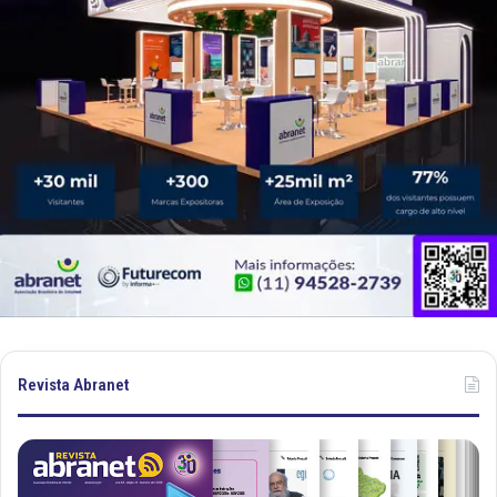
Revista Abranet
Revista
Re
Abranet
Ab
.
.