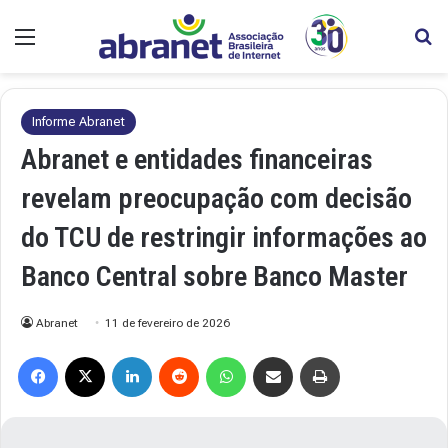
Menu
Pr
Informe Abranet
Abranet e entidades financeiras
revelam preocupação com decisão
do TCU de restringir informações ao
Banco Central sobre Banco Master
Abranet
11 de fevereiro de 2026
Facebook
X
Linkedin
Reddit
WhatsApp
Compartilhar via e-mail
Imprimir