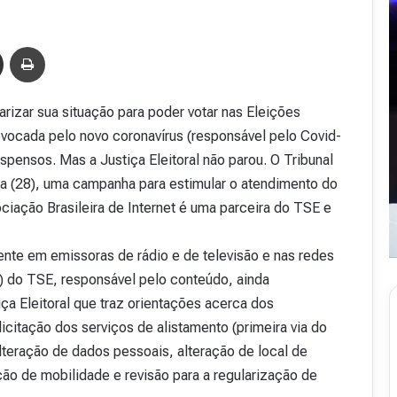
Compartilhar via e-mail
Imprimir
larizar sua situação para poder votar nas Eleições
vocada pelo novo coronavírus (responsável pelo Covid-
uspensos. Mas a Justiça Eleitoral não parou. O Tribunal
eira (28), uma campanha para estimular o atendimento do
ociação Brasileira de Internet é uma parceira do TSE e
ente em emissoras de rádio e de televisão e nas redes
 do TSE, responsável pelo conteúdo, ainda
ça Eleitoral que traz orientações acerca dos
citação dos serviços de alistamento (primeira via do
alteração de dados pessoais, alteração de local de
ção de mobilidade e revisão para a regularização de
R
e