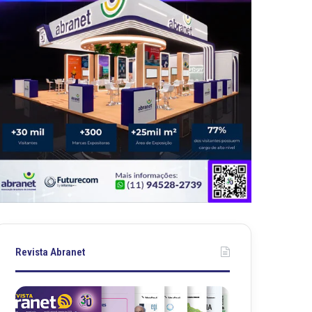
Revista Abranet
R
R
e
e