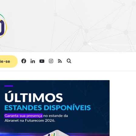
Facebook
Linkedin
YouTube
Instagram
RSS
Procurar por
ie-se