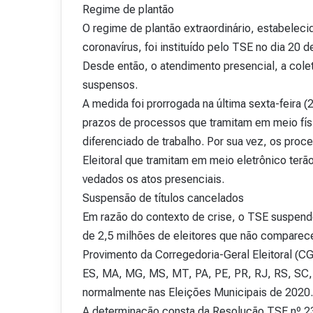
Regime de plantão
O regime de plantão extraordinário, estabele
coronavírus, foi instituído pelo TSE no dia 20
Desde então, o atendimento presencial, a cole
suspensos.
A medida foi prorrogada na última sexta-feira (
prazos de processos que tramitam em meio fís
diferenciado de trabalho. Por sua vez, os proc
Eleitoral que tramitam em meio eletrônico terã
vedados os atos presenciais.
Suspensão de títulos cancelados
Em razão do contexto de crise, o TSE suspend
de 2,5 milhões de eleitores que não comparece
Provimento da Corregedoria-Geral Eleitoral (C
ES, MA, MG, MS, MT, PA, PE, PR, RJ, RS, SC, S
normalmente nas Eleições Municipais de 2020.
A determinação consta da Resolução TSE nº 23