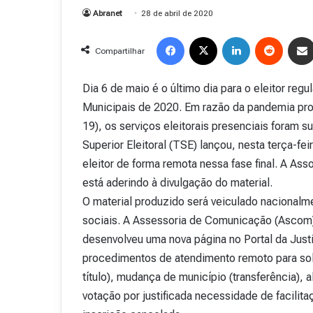
Abranet
28 de abril de 2020
Facebook
X
Linkedin
Reddit
Compartilhar
Dia 6 de maio é o último dia para o eleitor regu
Municipais de 2020. Em razão da pandemia pro
19), os serviços eleitorais presenciais foram s
Superior Eleitoral (TSE) lançou, nesta terça-f
eleitor de forma remota nessa fase final. A Ass
está aderindo à divulgação do material.
O material produzido será veiculado nacionalm
sociais. A Assessoria de Comunicação (Ascom)
desenvolveu uma nova página no Portal da Justi
procedimentos de atendimento remoto para soli
título), mudança de município (transferência), 
votação por justificada necessidade de facilita
R
e