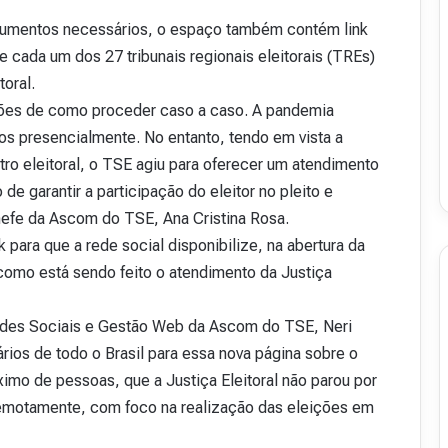
v
cumentos necessários, o espaço também contém link
i
 cada um dos 27 tribunais regionais eleitorais (TREs)
s
t
toral.
a
ações de como proceder caso a caso. A pandemia
A
os presencialmente. No entanto, tendo em vista a
16 de julho de 2026
b
48
Revista Abranet . 50
o eleitoral, o TSE agiu para oferecer um atendimento
r
a
 garantir a participação do eleitor no pleito e
n
hefe da Ascom do TSE, Ana Cristina Rosa.
e
ara que a rede social disponibilize, na abertura da
t
.
como está sendo feito o atendimento da Justiça
5
0
des Sociais e Gestão Web da Ascom do TSE, Neri
ios de todo o Brasil para essa nova página sobre o
ximo de pessoas, que a Justiça Eleitoral não parou por
emotamente, com foco na realização das eleições em