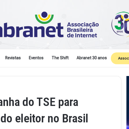
Revistas
Eventos
The Shift
Abranet 30 anos
Assoc
anha do TSE para
do eleitor no Brasil