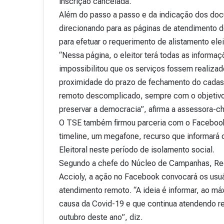
inscrição cancelada.
v
Além do passo a passo e da indicação dos do
i
direcionando para as páginas de atendimento de
s
t
para efetuar o requerimento de alistamento elei
a
“Nessa página, o eleitor terá todas as inform
A
impossibilitou que os serviços fossem realizad
15 de outubro de 2025
b
Revista Abranet . 
proximidade do prazo de fechamento do cadastr
r
a
remoto descomplicado, sempre com o objetivo de
n
preservar a democracia”, afirma a assessora-c
e
O TSE também firmou parceria com o Facebook p
t
.
timeline, um megafone, recurso que informará 
4
Eleitoral neste período de isolamento social.
8
Segundo a chefe do Núcleo de Campanhas, Re
Accioly, a ação no Facebook convocará os usuár
atendimento remoto. “A ideia é informar, ao má
causa da Covid-19 e que continua atendendo r
outubro deste ano”, diz.