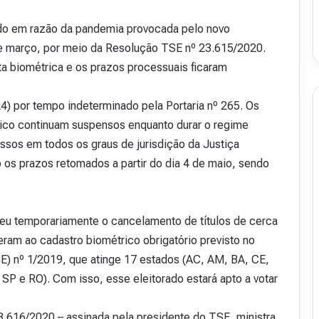
cido em razão da pandemia provocada pelo novo
 de março, por meio da Resolução TSE nº 23.615/2020.
ta biométrica e os prazos processuais ficaram
24) por tempo indeterminado pela Portaria nº 265. Os
ico continuam suspensos enquanto durar o regime
essos em todos os graus de jurisdição da Justiça
o os prazos retomados a partir do dia 4 de maio, sendo
eu temporariamente o cancelamento de títulos de cerca
ram ao cadastro biométrico obrigatório previsto no
GE) nº 1/2019, que atinge 17 estados (AC, AM, BA, CE,
P e RO). Com isso, esse eleitorado estará apto a votar
.616/2020 – assinada pela presidente do TSE, ministra