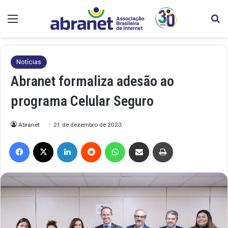
Menu
Pr
Notícias
Abranet formaliza adesão ao
programa Celular Seguro
Abranet
21 de dezembro de 2023
Facebook
X
Linkedin
Reddit
WhatsApp
Compartilhar via e-mail
Imprimir