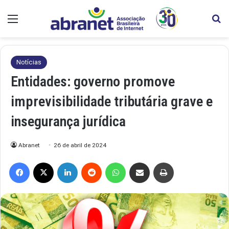
Menu
Pr
Notícias
Entidades: governo promove
imprevisibilidade tributária grave e
insegurança jurídica
Abranet
26 de abril de 2024
Facebook
X
Linkedin
Reddit
WhatsApp
Compartilhar via e-mail
Imprimir