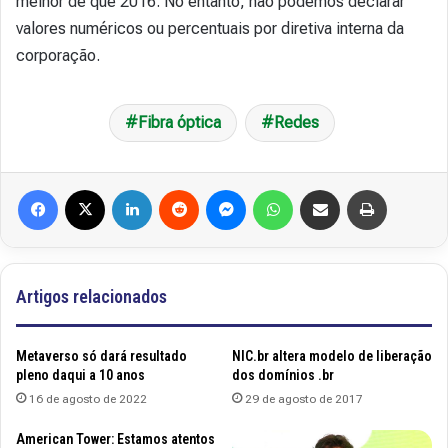
melhor de que 2016. No entanto, não podemos declarar
valores numéricos ou percentuais por diretiva interna da
corporação.
Fibra óptica
Redes
Facebook
X
Linkedin
Reddit
Messenger
WhatsApp
Compartilhar via e-mail
Imprimir
Artigos relacionados
Metaverso só dará resultado
NIC.br altera modelo de liberação
pleno daqui a 10 anos
dos domínios .br
16 de agosto de 2022
29 de agosto de 2017
American Tower: Estamos atentos