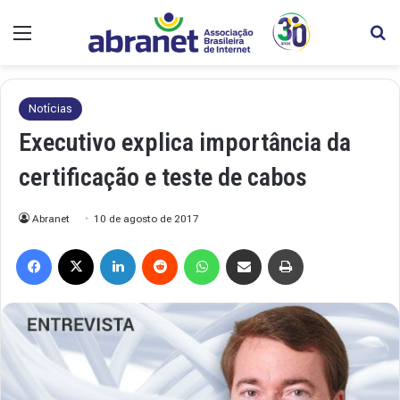
Menu
Pr
Notícias
Executivo explica importância da
certificação e teste de cabos
Abranet
10 de agosto de 2017
Facebook
X
Linkedin
Reddit
WhatsApp
Compartilhar via e-mail
Imprimir