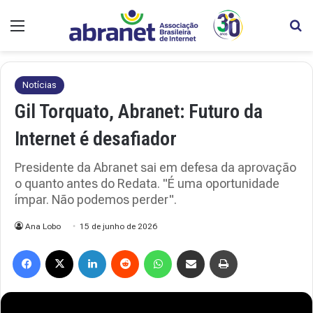
Menu
Pr
Notícias
Gil Torquato, Abranet: Futuro da
Internet é desafiador
Presidente da Abranet sai em defesa da aprovação
o quanto antes do Redata. "É uma oportunidade
ímpar. Não podemos perder".
Ana Lobo
15 de junho de 2026
Facebook
X
Linkedin
Reddit
WhatsApp
Compartilhar via e-mail
Imprimir