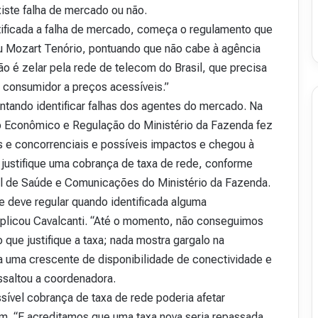
iste falha de mercado ou não.
entificada a falha de mercado, começa o regulamento que
ou Mozart Tenório, pontuando que não cabe à agência
ão é zelar pela rede de telecom do Brasil, que precisa
o consumidor a preços acessíveis.”
entando identificar falhas dos agentes do mercado. Na
 Econômico e Regulação do Ministério da Fazenda fez
s e concorrenciais e possíveis impactos e chegou à
justifique uma cobrança de taxa de rede, conforme
al de Saúde e Comunicações do Ministério da Fazenda.
e deve regular quando identificada alguma
explicou Cavalcanti. “Até o momento, não conseguimos
 que justifique a taxa; nada mostra gargalo na
a uma crescente de disponibilidade de conectividade e
ssaltou a coordenadora.
sível cobrança de taxa de rede poderia afetar
m. “E acreditamos que uma taxa nova seria repassada