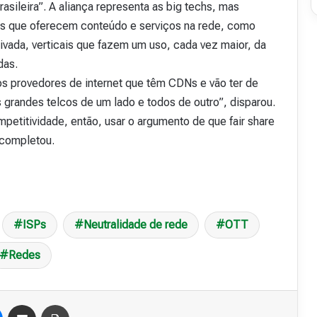
asileira”. A aliança representa as big techs, mas
es que oferecem conteúdo e serviços na rede, como
ivada, verticais que fazem um uso, cada vez maior, da
das.
dos provedores de internet que têm CDNs e vão ter de
ês grandes telcos de um lado e todos de outro”, disparou.
mpetitividade, então, usar o argumento de que fair share
 completou.
ISPs
Neutralidade de rede
OTT
Redes
Messenger
Compartilhar via e-mail
Imprimir