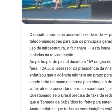
v
i
s
t
a
A
O debate sobre uma possível taxa de rede — pl
15 de outubro de 2025
b
Revista Abranet . 
r
telecomunicações para que os principais gerad
a
uso da infraestrutura, o fair share — está long
n
isoladas na reivindicação.
e
Ao participar de painel durante a 15ª edição do
t
.
feira, 12/06, o assessor da presidência da An
4
enfatizou que a agência não tem um prazo para
8
sendo feito de maneira serena para chegar à de
voltar atrás e consertar o erro se acontecer”, e
Questionado se o Brasil precisa de taxa de red
que a Tomada de Subsídios foi feita para ente
Anatel enfatiza que todas as contribuições est