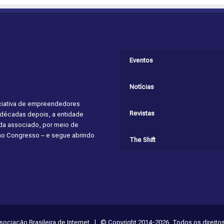
Eventos
Notícias
niciativa de empreendedores
Revistas
s décadas depois, a entidade
cada associado, por meio de
 ao Congresso – e segue abrindo
The Shift
ssociação Brasileira de Internet | © Copyright 2014-2026, Todos os direito