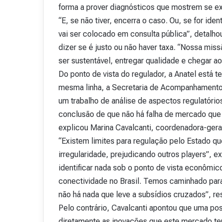
forma a prover diagnósticos que mostrem se ex
“E, se não tiver, encerra o caso. Ou, se for id
vai ser colocado em consulta pública”, detalh
dizer se é justo ou não haver taxa. “Nossa miss
ser sustentável, entregar qualidade e chegar a
Do ponto de vista do regulador, a Anatel está t
mesma linha, a Secretaria de Acompanhamento
um trabalho de análise de aspectos regulatório
conclusão de que não há falha de mercado que 
explicou Marina Cavalcanti, coordenadora-ger
“Existem limites para regulação pelo Estado qu
irregularidade, prejudicando outros players”, 
identificar nada sob o ponto de vista econômico
conectividade no Brasil. Temos caminhado par
não há nada que leve a subsídios cruzados”, re
Pelo contrário, Cavalcanti apontou que uma pos
diretamente as inovações que este mercado te