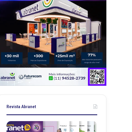
Revista Abranet
R
R
e
e