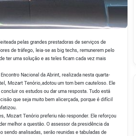
v
i
s
t
a
A
eiteada pelas grandes prestadoras de serviços de
16 de julho de 2026
b
48
Revista Abranet . 50
r
ores de tráfego, leia-se as big techs, remunerem pelo
a
e de ter uma solução e as teles ficam cada vez mais
n
e
 Encontro Nacional da Abrint, realizada nesta quarta-
t
.
atel, Mozart Tenório,adotou um tom bem cauteloso. Ele
5
 concluir os estudos ou dar uma resposta. Tudo está
0
cisão que seja muito bem alicerçada, porque é difícil
nfatizou.
es, Mozart Tenório preferiu não responder. Ele reforçou
nder melhor a questão. O assessor da presidência da
ão sendo analisadas, serão reunidas e tabuladas de