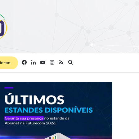
Facebook
Linkedin
YouTube
Instagram
RSS
Procurar por
ie-se