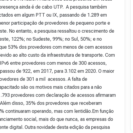
r presença ainda é de cabo UTP. A pesquisa também
ctados em algum PTT ou IX, passando de 1.289 em
enor participação de provedores de pequeno porte e
te. No entanto, a pesquisa ressaltou o crescimento de
ste, 122%; no Sudeste, 99%; no Sul, 50%; e no
a que 53% dos provedores com menos de cem acessos
ido ao alto custo da infraestrutura de transporte. Com
e IPv6 entre provedores com menos de 300 acessos,
 passou de 922, em 2017, para 3.102 em 2020. O maior
rovedores de 301 a mil acessos. A falta de
apacitado são os motivos mais citados para a não
 1.793 provedores com declaração de acessos afirmaram
. Além disso, 35% dos provedores que receberam
51% continuaram operando, mas com lentidão.Em função
nciamento social, mais do que nunca, as empresas do
te digital. Outra novidade desta edição da pesquisa