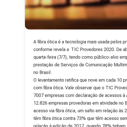
A fibra ótica é a tecnologia mais usada pelos p
conforme revela a TIC Provedores 2020. De abr
quarta-feira (7/7), tendo como público-alvo e
prestação de Serviços de Comunicação Multimí
no Brasil.
O levantamento ratifica que nove em cada 10 p
com fibra ótica. Vale observar que o TIC Prov
7007 empresas com declaração de acessos à An
12.826 empresas provedoras em atividade no B
acesso via fibra ótica, um salto em relação à
têm fibra ótica contra 73% que têm acesso sem
relação à edição de 2017, quando 78% tinham fi