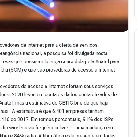
rovedores de internet para a oferta de serviços,
angência nacional, a pesquisa foi divulgada nesta
mpresas que possuem licença concedida pela Anatel para
dia (SCM) e que são provedoras de acesso à Internet
rovedores de acesso à Internet ofertam seus serviços
edores 2020 levou em conta os dados contabilizados de
atel, mas a estimativa do CETIC.br é de que haja
rasil. A estimativa é que 6.401 empresas tenham
s 2.416 de 2017. Em termos porcentuais, 91% dos ISPs
 fio wireless via frequência livre — uma mudança em
bra e 84% rádio. A fibra ótica está presente em todas