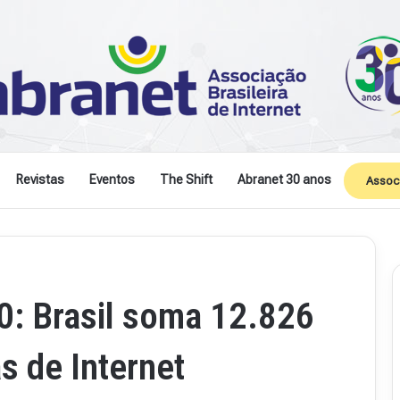
Revistas
Eventos
The Shift
Abranet 30 anos
Assoc
0: Brasil soma 12.826
 de Internet
R
e
v