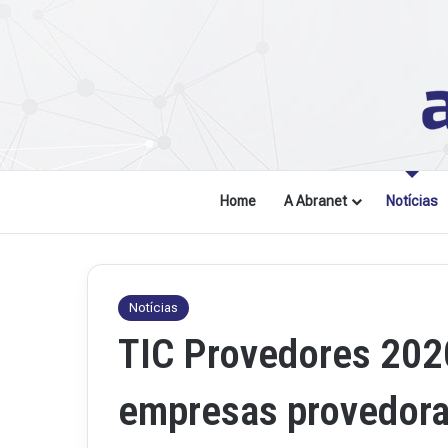
Home
A Abranet
Notícias
Notícias
TIC Provedores 202
empresas provedoras
R
e
v