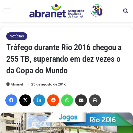
Menu
Pr
Notícias
Tráfego durante Rio 2016 chegou a
255 TB, superando em dez vezes o
da Copa do Mundo
Abranet
23 de agosto de 2016
Facebook
X
Linkedin
Reddit
WhatsApp
Compartilhar via e-mail
Imprimir