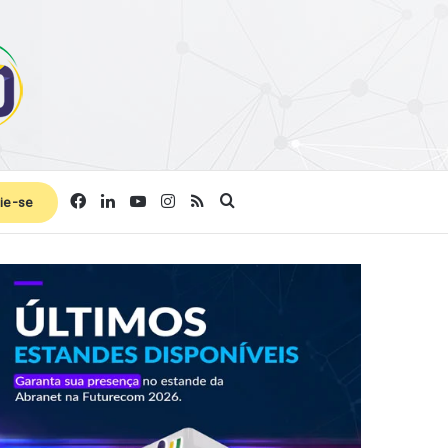
Facebook
Linkedin
YouTube
Instagram
RSS
Procurar por
ie-se