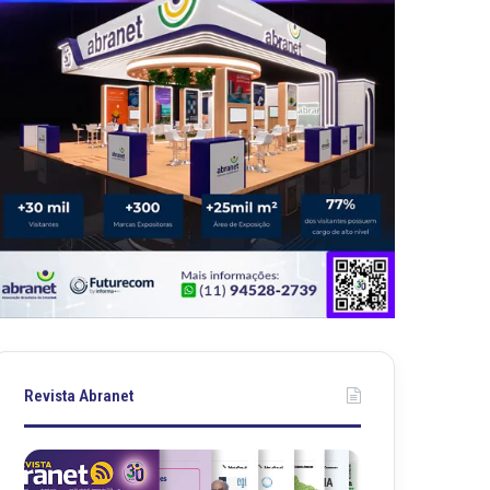
Revista Abranet
R
R
e
e