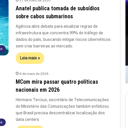
27 de maio de 2026
Anatel publica tomada de subsídios
sobre cabos submarinos
Agência abre debate para atualizar regras de
infraestrutura que concentra 99% do tráfego de
dados do país, buscando mitigar riscos cibernéticos
sem criar barreiras ao mercado.
as
Leia mais »
6 de maio de 2026
MCom mira passar quatro políticas
nacionais em 2026
Hermano Tercius, secretário de Telecomunicações
do Ministério das Comunicações também enfatizou
que Brasil precisa descentralizar localização dos
data centers
R
as
e