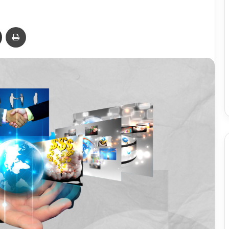
Abranet
.
50
Compartilhar via e-mail
Imprimir
16 de julho de 2026
48
Revista Abranet . 50