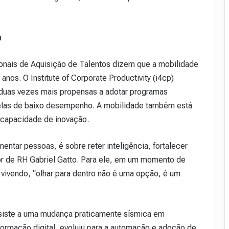
a
ionais de Aquisição de Talentos dizem que a mobilidade
anos. O Institute of Corporate Productivity (i4cp)
duas vezes mais propensas a adotar programas
uelas de baixo desempenho. A mobilidade também está
 capacidade de inovação.
entar pessoas, é sobre reter inteligência, fortalecer
ltor de RH Gabriel Gatto. Para ele, em um momento de
vivendo, “olhar para dentro não é uma opção, é um
siste a uma mudança praticamente sísmica em
rmação digital, evoluiu para a automação e adoção de