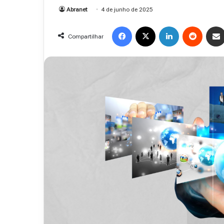
Abranet
Abranet
4 de junho de 2025
.
48
Facebook
X
Linkedin
Reddit
Compartilhar
15 de outubro de 2025
Revista Abranet . 