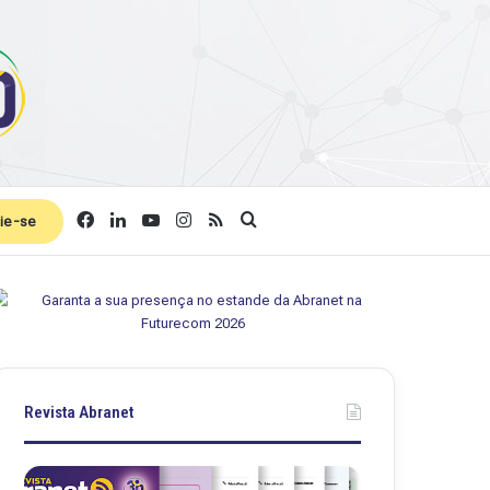
Facebook
Linkedin
YouTube
Instagram
RSS
Procurar por
ie-se
Revista Abranet
Revista
Revista