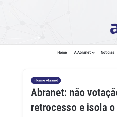
Home
A Abranet
Notícias
Informe Abranet
Abranet: não votaçã
retrocesso e isola o