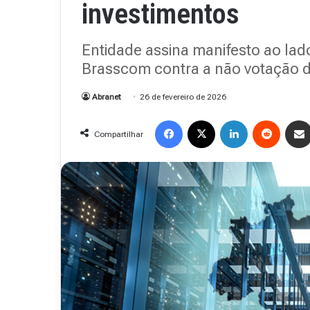
investimentos
Entidade assina manifesto ao la
Brasscom contra a não votação d
Abranet
26 de fevereiro de 2026
Facebook
X
Linkedin
Reddit
Compartilhar
Revista
Abranet