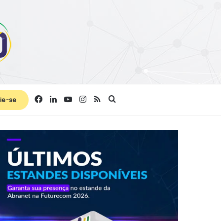
Facebook
Linkedin
YouTube
Instagram
RSS
Procurar por
ie-se